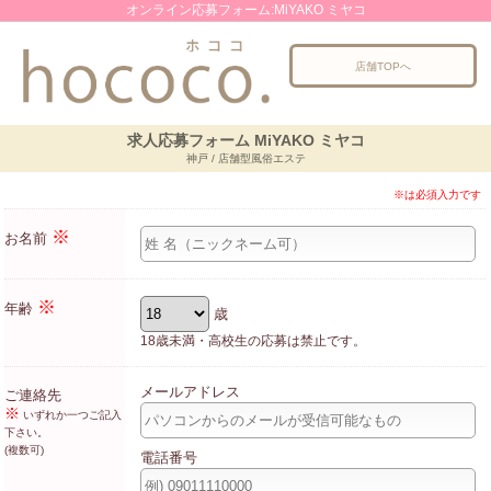
オンライン応募フォーム:MiYAKO ミヤコ
店舗TOPへ
求人応募フォーム MiYAKO ミヤコ
神戸 / 店舗型風俗エステ
※は必須入力です
※
お名前
※
年齢
歳
18歳未満・高校生の応募は禁止です。
メールアドレス
ご連絡先
※
いずれか一つご記入
下さい。
(複数可)
電話番号