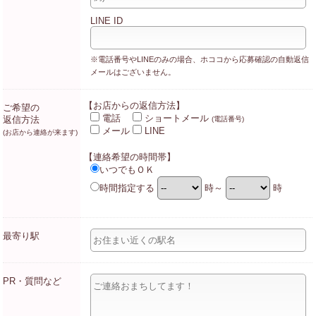
LINE ID
※電話番号やLINEのみの場合、ホココから応募確認の自動返信
メールはございません。
【お店からの返信方法】
ご希望の
電話
ショートメール
返信方法
(電話番号)
メール
LINE
(お店から連絡が来ます)
【連絡希望の時間帯】
いつでもＯＫ
時間指定する
時～
時
最寄り駅
PR・質問など