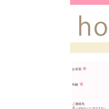
※
お名前
※
年齢
ご連絡先
※
いずれか一つご記入下さい。