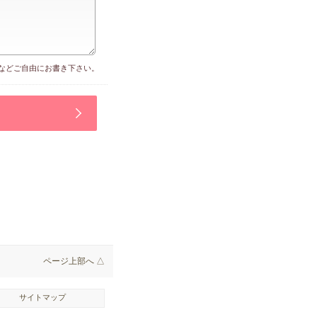
などご自由にお書き下さい。
ページ上部へ △
サイトマップ