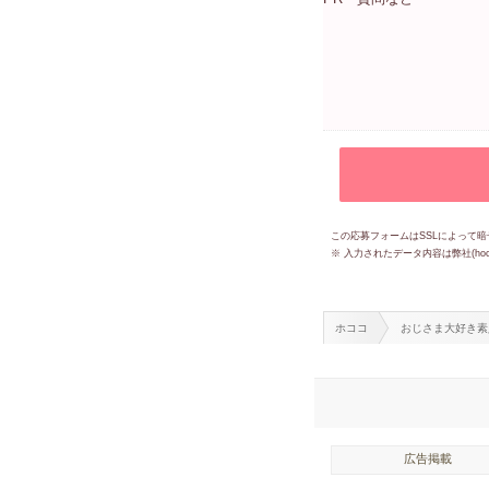
この応募フォームはSSLによって
※ 入力されたデータ内容は弊社(h
ホココ
おじさま大好き素
広告掲載