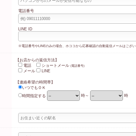
電話番号
LINE ID
※電話番号やLINEのみの場合、ホココから応募確認の自動返信メールはござ
【お店からの返信方法】
電話
ショートメール
(電話番号)
メール
LINE
【連絡希望の時間帯】
いつでもＯＫ
時間指定する
時～
時