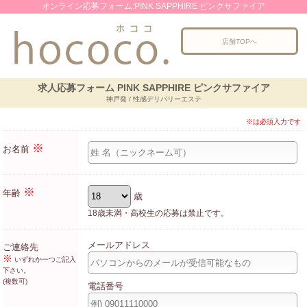
オンライン応募フォーム:PINK SAPPHIRE ピンクサファイア
店舗TOPへ
求人応募フォーム PINK SAPPHIRE ピンクサファイア
神戸発 / 性感デリバリーエステ
※は必須入力です
※
お名前
※
年齢
歳
18歳未満・高校生の応募は禁止です。
メールアドレス
ご連絡先
※
いずれか一つご記入
下さい。
(複数可)
電話番号