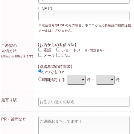
LINE ID
※電話番号やLINEのみの場合、ホココから応募確認の自動返信
メールはございません。
【お店からの返信方法】
ご希望の
電話
ショートメール
返信方法
(電話番号)
メール
LINE
(お店から連絡が来ます)
【連絡希望の時間帯】
いつでもＯＫ
時間指定する
時～
時
最寄り駅
PR・質問など