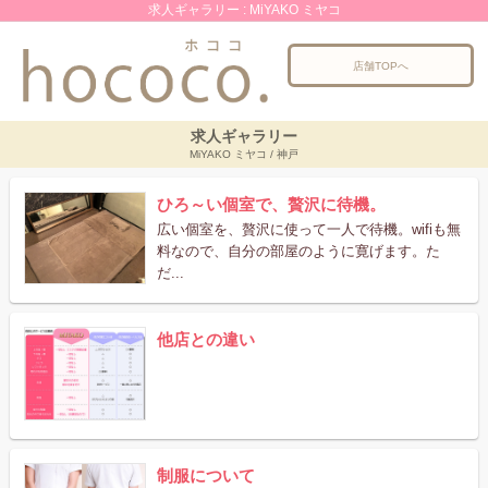
求人ギャラリー : MiYAKO ミヤコ
店舗TOPへ
求人ギャラリー
MiYAKO ミヤコ / 神戸
ひろ～い個室で、贅沢に待機。
広い個室を、贅沢に使って一人で待機。wifiも無
料なので、自分の部屋のように寛げます。た
だ...
他店との違い
制服について